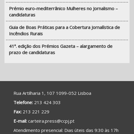
Prémio euro-mediterrânico Mulheres no Jornalismo –
candidaturas
Guia de Boas Práticas para a Cobertura Jornalística de
Incêndios Rurais
41ª. edição dos Prémios Gazeta – alargamento de
prazo de candidaturas
Rua Artilharia 1, 107 1099-052 Lisboa
Telefone:
213 424 303
Fax:
213 221 229
E-mail:
carteira.press@ccpj.pt
A
tendimento presencial
: Dias úteis das 9:30 às 17h