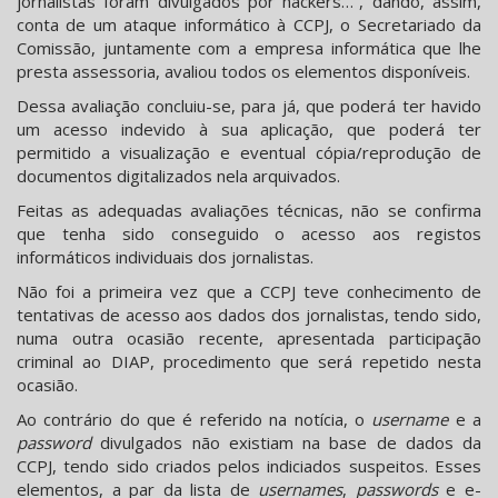
jornalistas foram divulgados por hackers…”, dando, assim,
conta de um ataque informático à CCPJ, o Secretariado da
Comissão, juntamente com a empresa informática que lhe
presta assessoria, avaliou todos os elementos disponíveis.
Dessa avaliação concluiu-se, para já, que poderá ter havido
um acesso indevido à sua aplicação, que poderá ter
permitido a visualização e eventual cópia/reprodução de
documentos digitalizados nela arquivados.
Feitas as adequadas avaliações técnicas, não se confirma
que tenha sido conseguido o acesso aos registos
informáticos individuais dos jornalistas.
Não foi a primeira vez que a CCPJ teve conhecimento de
tentativas de acesso aos dados dos jornalistas, tendo sido,
numa outra ocasião recente, apresentada participação
criminal ao DIAP, procedimento que será repetido nesta
ocasião.
Ao contrário do que é referido na notícia, o
username
e a
password
divulgados não existiam na base de dados da
CCPJ, tendo sido criados pelos indiciados suspeitos. Esses
elementos, a par da lista de
usernames
,
passwords
e e-