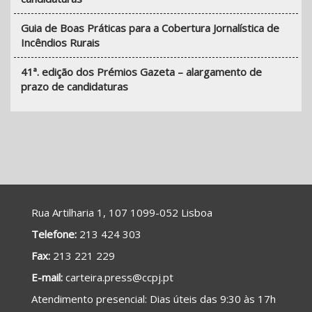
Guia de Boas Práticas para a Cobertura Jornalística de
Incêndios Rurais
41ª. edição dos Prémios Gazeta – alargamento de
prazo de candidaturas
Rua Artilharia 1, 107 1099-052 Lisboa
Telefone:
213 424 303
Fax:
213 221 229
E-mail:
carteira.press@ccpj.pt
A
tendimento presencial
: Dias úteis das 9:30 às 17h