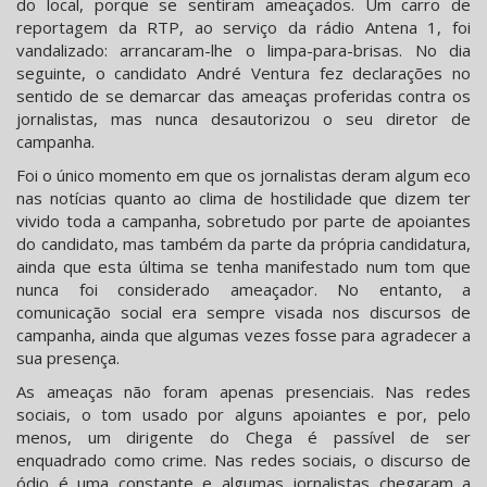
do local, porque se sentiram ameaçados. Um carro de
reportagem da RTP, ao serviço da rádio Antena 1, foi
vandalizado: arrancaram-lhe o limpa-para-brisas. No dia
seguinte, o candidato André Ventura fez declarações no
sentido de se demarcar das ameaças proferidas contra os
jornalistas, mas nunca desautorizou o seu diretor de
campanha.
Foi o único momento em que os jornalistas deram algum eco
nas notícias quanto ao clima de hostilidade que dizem ter
vivido toda a campanha, sobretudo por parte de apoiantes
do candidato, mas também da parte da própria candidatura,
ainda que esta última se tenha manifestado num tom que
nunca foi considerado ameaçador. No entanto, a
comunicação social era sempre visada nos discursos de
campanha, ainda que algumas vezes fosse para agradecer a
sua presença.
As ameaças não foram apenas presenciais. Nas redes
sociais, o tom usado por alguns apoiantes e por, pelo
menos, um dirigente do Chega é passível de ser
enquadrado como crime. Nas redes sociais, o discurso de
ódio é uma constante e algumas jornalistas chegaram a