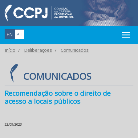
EN
PT
Início
Deliberações
Comunicados
COMUNICADOS
Recomendação sobre o direito de
acesso a locais públicos
22/09/2023