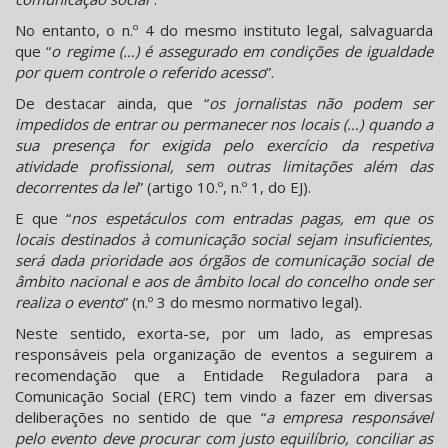
No entanto, o n.º 4 do mesmo instituto legal, salvaguarda
que “
o regime (…) é assegurado em condições de igualdade
por quem controle o referido acesso
”.
De destacar ainda, que “
os jornalistas não podem ser
impedidos de entrar ou permanecer nos locais (…) quando a
sua presença for exigida pelo exercício da respetiva
atividade profissional, sem outras limitações além das
decorrentes da lei
” (artigo 10.º, n.º 1, do EJ).
E que “
nos espetáculos com entradas pagas, em que os
locais destinados à comunicação social sejam insuficientes,
será dada prioridade aos órgãos de comunicação social de
âmbito nacional e aos de âmbito local do concelho onde ser
realiza o evento
” (n.º 3 do mesmo normativo legal).
Neste sentido, exorta-se, por um lado, as empresas
responsáveis pela organização de eventos a seguirem a
recomendação que a Entidade Reguladora para a
Comunicação Social (ERC) tem vindo a fazer em diversas
deliberações no sentido de que “
a empresa responsável
pelo evento deve procurar com justo equilíbrio, conciliar as