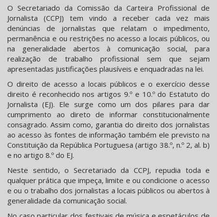
O Secretariado da Comissão da Carteira Profissional de
Jornalista (CCPJ) tem vindo a receber cada vez mais
denúncias de jornalistas que relatam o impedimento,
permanência e ou restrições no acesso a locais públicos, ou
na generalidade abertos à comunicação social, para
realização de trabalho profissional sem que sejam
apresentadas justificações plausíveis e enquadradas na lei.
O direito de acesso a locais públicos e o exercício desse
direito é reconhecido nos artigos 9.º e 10.º do Estatuto do
Jornalista (EJ). Ele surge como um dos pilares para dar
cumprimento ao direto de informar constitucionalmente
consagrado. Assim como, garantia do direito dos jornalistas
ao acesso às fontes de informação também ele previsto na
Constituição da República Portuguesa (artigo 38.º, n.º 2, al. b)
e no artigo 8.º do EJ.
Neste sentido, o Secretariado da CCPJ, repudia toda e
qualquer prática que impeça, limite e ou condicione o acesso
e ou o trabalho dos jornalistas a locais públicos ou abertos à
generalidade da comunicação social.
No caso particular dos festivais de música e espetáculos de