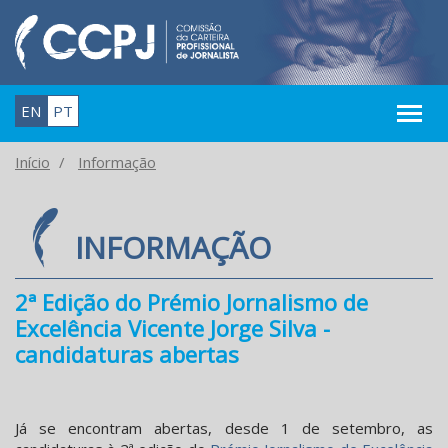
EN
PT
Início
Informação
INFORMAÇÃO
2ª Edição do Prémio Jornalismo de
Excelência Vicente Jorge Silva -
candidaturas abertas
Já se encontram abertas, desde 1 de setembro, as