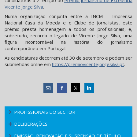
candidaturas à 2ª edição do
Prémio Jornalismo de Excelência
Vicente Jorge Silva
.
Numa organização conjunta entre a INCM – Imprensa
Nacional Casa da Moeda e o Clube de Jornalistas, este
prémio presta homenagem a todos os profissionais, e,
sobretudo, recorda o legado de Vicente Jorge Silva, uma
figura incontornável na história do jornalismo
contemporâneo em Portugal.
As candidaturas decorrem até 30 de setembro e podem ser
submetidas online em
https://premiovicentejorgesilva.pt
.
PROFISSIONAIS DO SECTOR
DELIBERAÇÕES
EMISSÃO, RENOVAÇÃO E SUSPENSÃO DE TÍTULO