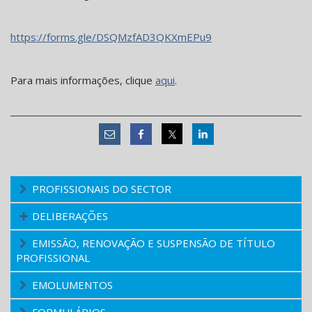
https://forms.gle/DSQMzfAD3QKXmEPu9
Para mais informações, clique
aqui
.
PROFISSIONAIS DO SECTOR
DELIBERAÇÕES
EMISSÃO, RENOVAÇÃO E SUSPENSÃO DE TÍTULO
PROFISSIONAL
EMOLUMENTOS