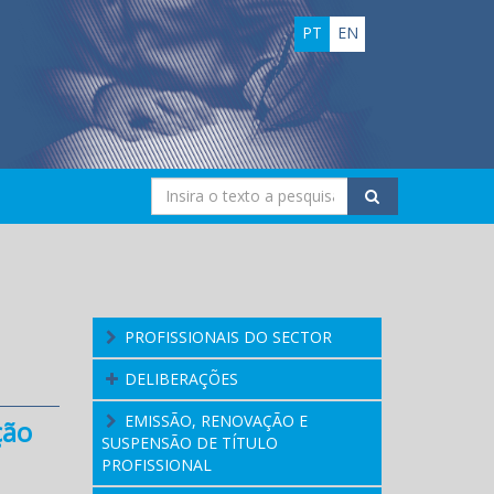
PT
EN
PROFISSIONAIS DO SECTOR
DELIBERAÇÕES
EMISSÃO, RENOVAÇÃO E
ção
SUSPENSÃO DE TÍTULO
PROFISSIONAL