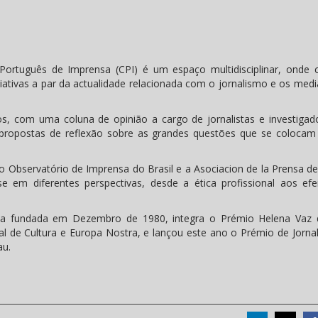
ortuguês de Imprensa (CPI) é um espaço multidisciplinar, onde
ciativas a par da actualidade relacionada com o jornalismo e os medi
os, com uma coluna de opinião a cargo de jornalistas e investigad
propostas de reflexão sobre as grandes questões que se colocam
o Observatório de Imprensa do Brasil e a Asociacion de la Prensa de
se em diferentes perspectivas, desde a ética profissional aos efe
ica fundada em Dezembro de 1980, integra o Prémio Helena Vaz d
l de Cultura e Europa Nostra, e lançou este ano o Prémio de Jorna
au.