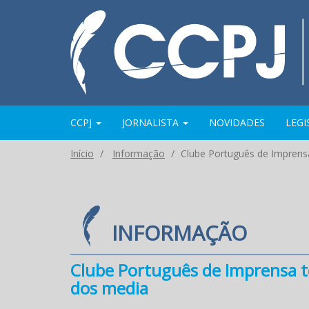
CCPJ
JORNALISTA
NOVIDADES
LEG
Início
Informação
Clube Português de Imprensa
INFORMAÇÃO
Clube Português de Imprensa te
dos media