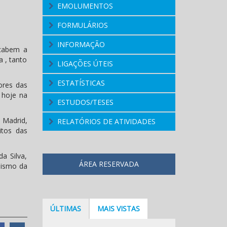
EMOLUMENTOS
FORMULÁRIOS
INFORMAÇÃO
 cabem a
a , tanto
LIGAÇÕES ÚTEIS
ESTATÍSTICAS
ores das
 hoje na
ESTUDOS/TESES
 Madrid,
RELATÓRIOS DE ATIVIDADES
itos das
a Silva,
ÁREA RESERVADA
lismo da
ÚLTIMAS
MAIS VISTAS