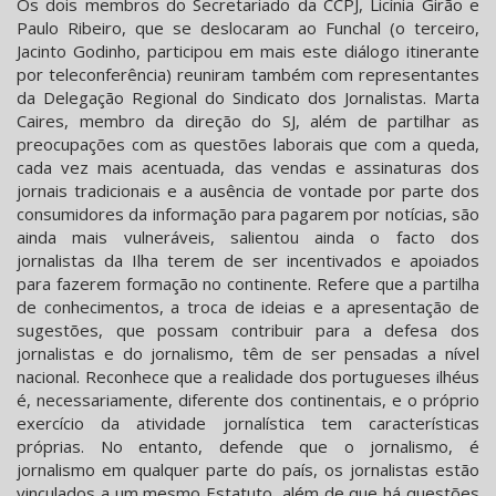
Os dois membros do Secretariado da CCPJ, Licínia Girão e
Paulo Ribeiro, que se deslocaram ao Funchal (o terceiro,
Jacinto Godinho, participou em mais este diálogo itinerante
por teleconferência) reuniram também com representantes
da Delegação Regional do Sindicato dos Jornalistas. Marta
Caires, membro da direção do SJ, além de partilhar as
preocupações com as questões laborais que com a queda,
cada vez mais acentuada, das vendas e assinaturas dos
jornais tradicionais e a ausência de vontade por parte dos
consumidores da informação para pagarem por notícias, são
ainda mais vulneráveis, salientou ainda o facto dos
jornalistas da Ilha terem de ser incentivados e apoiados
para fazerem formação no continente. Refere que a partilha
de conhecimentos, a troca de ideias e a apresentação de
sugestões, que possam contribuir para a defesa dos
jornalistas e do jornalismo, têm de ser pensadas a nível
nacional. Reconhece que a realidade dos portugueses ilhéus
é, necessariamente, diferente dos continentais, e o próprio
exercício da atividade jornalística tem características
próprias. No entanto, defende que o jornalismo, é
jornalismo em qualquer parte do país, os jornalistas estão
vinculados a um mesmo Estatuto, além de que há questões