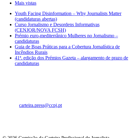
Mais vistas
Youth Facing Disinformation – Why Journalists Matter
(candidaturas abertas)
Curso Jornalismo e Desordens Informativas
(CENJOR/NOVA FCSH)
Prémio euro-mediterrânico Mulheres no Jornalismo –
candidaturas
Guia de Boas Práticas para a Cobertura Jornalística de
Incêndios Rurais
41ª. edição dos Prémios Gazeta – alargamento de prazo de
candidaturas
Rua Artilharia 1, 107 1099-052 Lisboa
Telefone:
213 424 303
Fax:
213 221 229
E-mail:
carteira.press@ccpj.pt
A
tendimento presencial
: Dias úteis das 9:30 às 17h
Atendimento telefónico: Dias úteis das 9:30 às 17:30h
© 2026 Comissão da Carteira Profissional de Jornalista