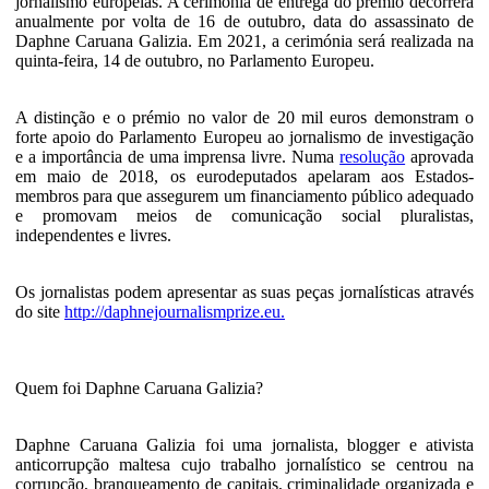
jornalismo europeias. A cerimónia de entrega do prémio decorrerá
anualmente por volta de 16 de outubro, data do assassinato de
Daphne Caruana Galizia. Em 2021, a cerimónia será realizada na
quinta-feira, 14 de outubro, no Parlamento Europeu.
A distinção e o prémio no valor de 20 mil euros demonstram o
forte apoio do Parlamento Europeu ao jornalismo de investigação
e a importância de uma imprensa livre. Numa
resolução
aprovada
em maio de 2018, os eurodeputados apelaram aos Estados-
membros para que assegurem um financiamento público adequado
e promovam meios de comunicação social pluralistas,
independentes e livres.
Os jornalistas podem apresentar as suas peças jornalísticas através
do site
http://daphnejournalismprize.eu.
Quem foi Daphne Caruana Galizia?
Daphne Caruana Galizia foi uma jornalista, blogger e ativista
anticorrupção maltesa cujo trabalho jornalístico se centrou na
corrupção, branqueamento de capitais, criminalidade organizada e