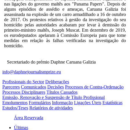
nas ligações do governo maltês aos "Panama Papers". Depois de
alguns episódios de assédio e ameaças, Caruana Galizia foi
assassinada na explosão de um carro armadilhado a 16 de outubro
de 2017. Os protestos relativos à gestão da investigação do seu
homicídio pelas autoridades acabaram por levar à demissão do
primeiro-ministro maltês, Joseph Muscat. Em dezembro de 2019,
os eurodeputados apelaram à Comissão Europeia para que tome
medidas em relação às falhas verificadas na investigação do
homicídio.
Secretariado do prémio Daphne Caruana Galizia
info@daphnejournalismprize.eu
Profissionais do Sector
Deliberações
Pareceres
Comunicados
Decisões
Processos de Contra-Ordenação
Processos Disciplinares
Títulos Cassados
Emissão, Renovação e Suspensão de Título Profissional
Emolumentos
Formulários
Informação
Ligações Úteis
Estatísticas
Estudos/Teses
Relatórios de atividades
Área Reservada
Últimas