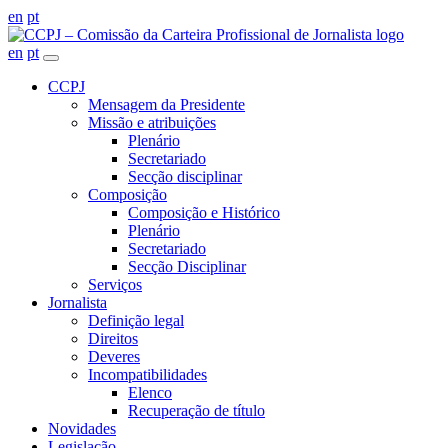
en
pt
en
pt
CCPJ
Mensagem da Presidente
Missão e atribuições
Plenário
Secretariado
Secção disciplinar
Composição
Composição e Histórico
Plenário
Secretariado
Secção Disciplinar
Serviços
Jornalista
Definição legal
Direitos
Deveres
Incompatibilidades
Elenco
Recuperação de título
Novidades
Legislação