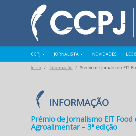
CCPJ
JORNALISTA
NOVIDADES
LEG
Início
Informação
Prémio de Jornalismo EIT Fo
INFORMAÇÃO
Prémio de Jornalismo EIT Food 
Agroalimentar – 3ª edição