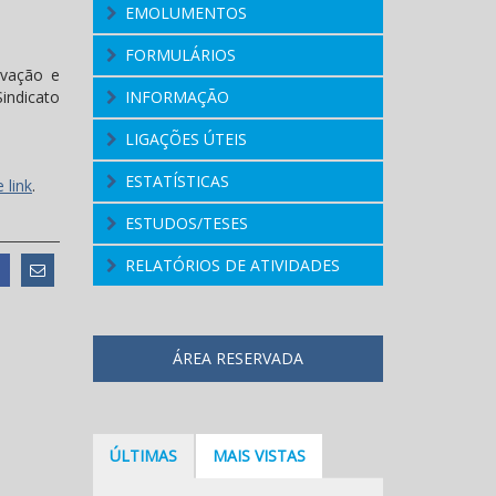
EMOLUMENTOS
FORMULÁRIOS
ovação e
indicato
INFORMAÇÃO
LIGAÇÕES ÚTEIS
ESTATÍSTICAS
 link
.
ESTUDOS/TESES
RELATÓRIOS DE ATIVIDADES
ÁREA RESERVADA
ÚLTIMAS
MAIS VISTAS