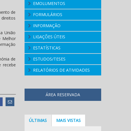
EMOLUMENTOS
mento de
FORMULÁRIOS
direitos
INFORMAÇÃO
da União
LIGAÇÕES ÚTEIS
e Melhor
formação
ESTATÍSTICAS
mónia de
ESTUDOS/TESES
e recebe
RELATÓRIOS DE ATIVIDADES
ÁREA RESERVADA
ÚLTIMAS
MAIS VISTAS