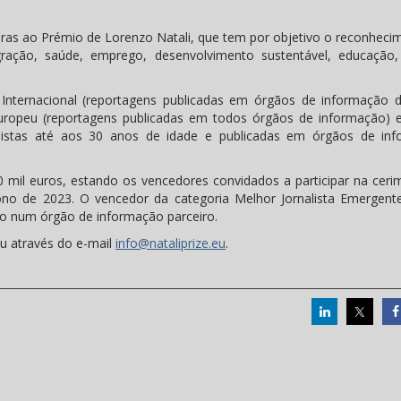
turas ao Prémio de Lorenzo Natali, que tem por objetivo o reconheci
ração, saúde, emprego, desenvolvimento sustentável, educação, 
 Internacional (reportagens publicadas em órgãos de informação 
Europeu (reportagens publicadas em todos órgãos de informação) 
nalistas até aos 30 anos de idade e publicadas em órgãos de in
mil euros, estando os vencedores convidados a participar na ceri
ono de 2023. O vencedor da categoria Melhor Jornalista Emergent
o num órgão de informação parceiro.
u através do e-mail
info@nataliprize.eu
.