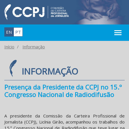
EN
PT
Início
Informação
INFORMAÇÃO
Presença da Presidente da CCPJ no 15.º
Congresso Nacional de Radiodifusão
A presidente da Comissão da Carteira Profissional de
Jornalista (CCPJ), Licínia Girão, acompanhou os trabalhos do
15.º Congresso Nacional de Radiodifusão que teve lugar na