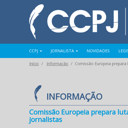
CCPJ
JORNALISTA
NOVIDADES
LEG
Início
Informação
Comissão Europeia prepara l
INFORMAÇÃO
Comissão Europeia prepara luta
jornalistas