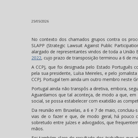
25/05/2026
No contexto dos chamados grupos contra os proces
SLAPP (Strategic Lawsuit Against Public Participat
alargado de representantes vindos de toda a União 
2022
, cujo prazo de transposição terminou a 6 de ma
A CCPJ, que foi designada pelo Estado Português c
pela sua presidente, Luísa Meireles, e pelo jornalis
CCPJ. Portugal tem ainda um outro membro neste Gru
Portugal ainda não transpôs a diretiva, embora, segu
Aguardamos que tal aconteça, de modo a que, em c
social, se possa estabelecer com exatidão as compet
Da reunião em Bruxelas, a 6 e 7 de maio, concluiu-
vias de o fazer e que, de modo geral, há pouco c
sobretudo entre juízes e advogados, que frequente
mãos.
Foi também claro do resultado dos trabalhos que ai