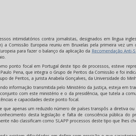
sos intimidatórios contra jornalistas, designados em língua ingl
ion) a Comissão Europeia reuniu em Bruxelas pela primeira vez um 
Europeia para fazer o balanço da aplicação da
Recomendação Anti-S
io.
omo ponto focal em Portugal deste tipo de processos, esteve repr
ta Paulo Pena, que integra o Grupo de Peritos da Comissão e foi indi
po de Peritos, a jurista Anabela Gonçalves, da Universidade do Min
ndo informação transmitida pelo Ministério da Justiça, esteja em tr
onjunto com este ministério e o da presidência, que tutela a com
ências e capacidades deste ponto focal.
se que apenas um reduzido número de países transpôs a diretiva ou
onhecimento desta legislação e falta de consciência pública do p
mente não classificam como SLAPP processos deste tipo que lhes c
nda existem dificuldades em definir com precisão o que caracteriz