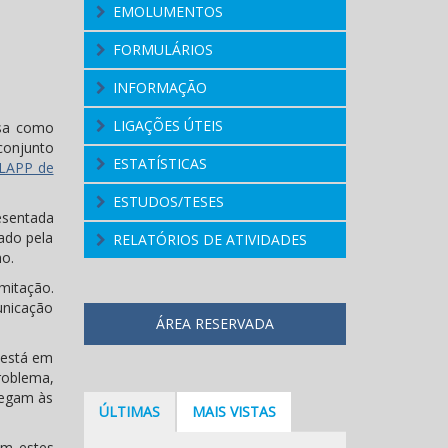
EMOLUMENTOS
FORMULÁRIOS
INFORMAÇÃO
LIGAÇÕES ÚTEIS
esa como
conjunto
ESTATÍSTICAS
LAPP de
ESTUDOS/TESES
esentada
cado pela
RELATÓRIOS DE ATIVIDADES
ho.
amitação.
unicação
ÁREA RESERVADA
 está em
roblema,
hegam às
ÚLTIMAS
MAIS VISTAS
am estes